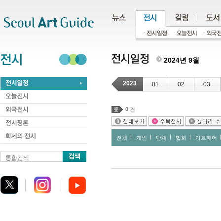
주메뉴
서브메뉴
본문바로가기
하단
2024년 9월
2023
01
02
03
0
건
전체
개인
단체
협회
아트페어
통합검색