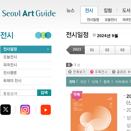
주메뉴
서브메뉴
본문바로가기
하단
2024년 9월
2023
01
02
03
1
건
전체
개인
단체
협회
아트페어
통합검색
2
(
20
성
성