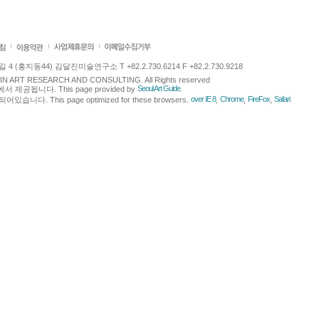
 (홍지동44) 김달진미술연구소 T +82.2.730.6214 F +82.2.730.9218
LJIN ART RESEARCH AND CONSULTING. All Rights reserved
Seoul Art Guide
에서 제공됩니다. This page provided by
.
over IE 8
Chrome
FireFox
Safari
다. This page optimized for these browsers.
,
,
,