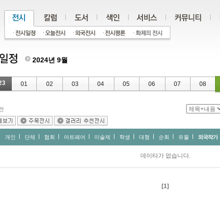
2024년 9월
23
01
02
03
04
05
06
07
08
건
개인
단체
협회
아트페어
미술제
학생
대형
순회
유물
외국작가
데이타가 없습니다.
[1]