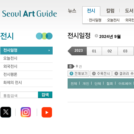
주메뉴
서브메뉴
본문바로가기
하단
2024년 9월
2023
01
02
03
0
건
전체
개인
단체
협회
아트페어
통합검색