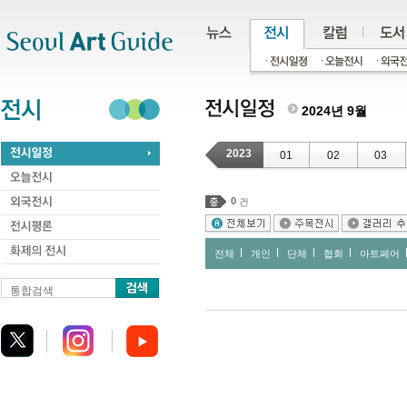
주메뉴
서브메뉴
본문바로가기
하단
2024년 9월
2023
01
02
03
0
건
전체
개인
단체
협회
아트페어
통합검색