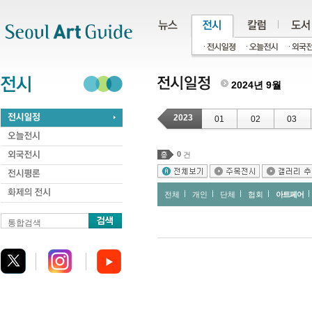
주메뉴
서브메뉴
본문바로가기
하단
2024년 9월
2023
01
02
03
0
건
전체
개인
단체
협회
아트페어
통합검색