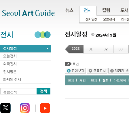
주메뉴
서브메뉴
본문바로가기
하단
2024년 9월
2023
01
02
03
0
건
전체
개인
단체
협회
아트페어
통합검색