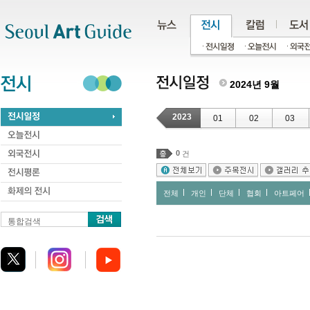
주메뉴
서브메뉴
본문바로가기
하단
2024년 9월
2023
01
02
03
0
건
전체
개인
단체
협회
아트페어
통합검색