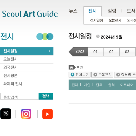
주메뉴
서브메뉴
본문바로가기
하단
2024년 9월
2023
01
02
03
0
건
전체
개인
단체
협회
아트페어
통합검색