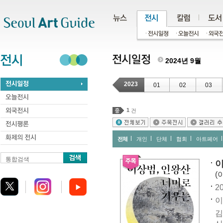
주메뉴
서브메뉴
본문바로가기
하단
2024년 9월
2023
01
02
03
1
건
전체
개인
단체
협회
아트페어
통합검색
이
(
20
이
김