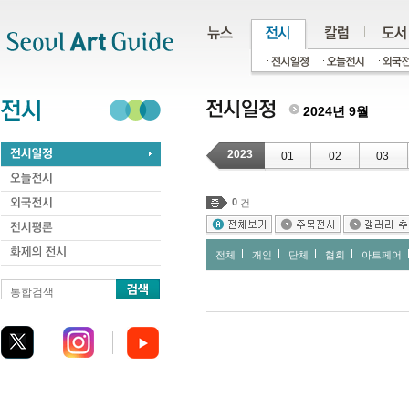
주메뉴
서브메뉴
본문바로가기
하단
2024년 9월
2023
01
02
03
0
건
전체
개인
단체
협회
아트페어
통합검색