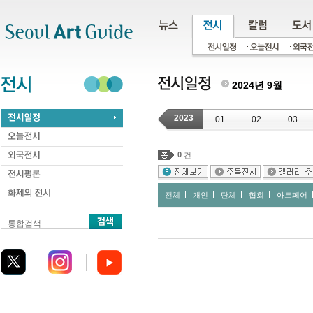
주메뉴
서브메뉴
본문바로가기
하단
2024년 9월
2023
01
02
03
0
건
전체
개인
단체
협회
아트페어
통합검색