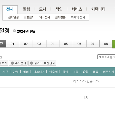
2024년 9월
23
01
02
03
04
05
06
07
08
건
개인
단체
협회
아트페어
미술제
학생
대형
순회
유물
외국작가
데이타가 없습니다.
[1]