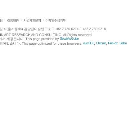
 (홍지동44) 김달진미술연구소 T +82.2.730.6214 F +82.2.730.9218
LJIN ART RESEARCH AND CONSULTING. All Rights reserved
Seoul Art Guide
에서 제공됩니다. This page provided by
.
over IE 8
Chrome
FireFox
Safari
다. This page optimized for these browsers.
,
,
,