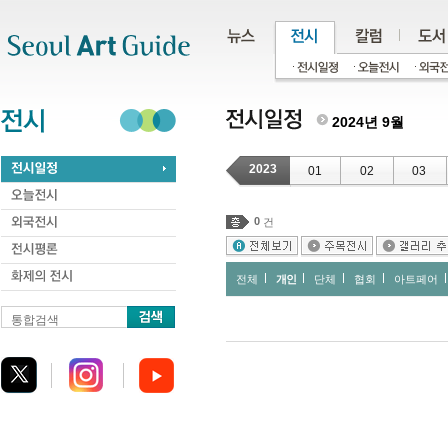
주메뉴
서브메뉴
본문바로가기
하단
2024년 9월
2023
01
02
03
0
건
전체
개인
단체
협회
아트페어
통합검색