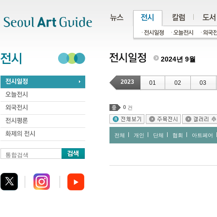
주메뉴
서브메뉴
본문바로가기
하단
2024년 9월
2023
01
02
03
0
건
전체
개인
단체
협회
아트페어
통합검색