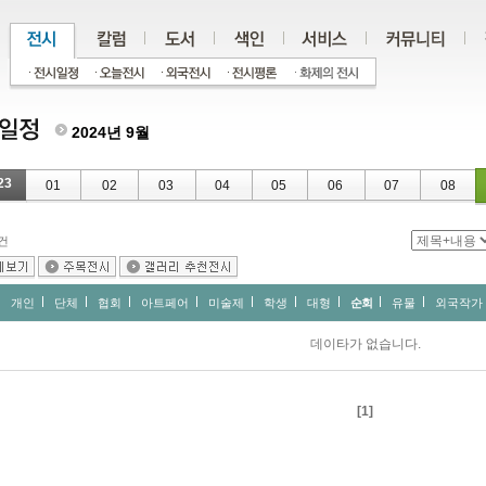
2024년 9월
23
01
02
03
04
05
06
07
08
건
개인
단체
협회
아트페어
미술제
학생
대형
순회
유물
외국작가
데이타가 없습니다.
[1]