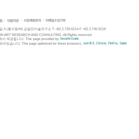
 (홍지동44) 김달진미술연구소 T +82.2.730.6214 F +82.2.730.9218
LJIN ART RESEARCH AND CONSULTING. All Rights reserved
Seoul Art Guide
에서 제공됩니다. This page provided by
.
over IE 8
Chrome
FireFox
Safari
다. This page optimized for these browsers.
,
,
,