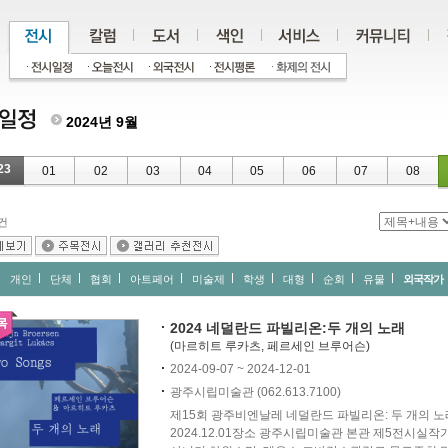
2024년 9월
23
01
02
03
04
05
06
07
08
건
개인
단체
협회
아트페어
미술제
학생
대형
순회
유물
외국작가
2024 네덜란드 파빌리온:두 개의 노래
(마르히트 루카츠, 페르세인 브루어슨)
2024-09-07 ~ 2024-12-01
광주시립미술관 (062.613.7100)
제15회 광주비엔날레 네덜란드 파빌리온: 두 개의 노래 Two
2024.12.01장소 광주시립미술관 본관 제5전시실