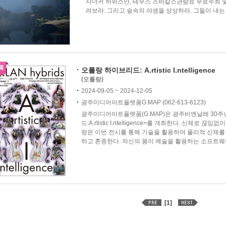
사너커 하위스만, 테우스 즈바칼스관람료 무료주최 및
려보라. 그리고 숲속의 야생을 상상하라. 그들이 내는 
오를랑 하이브리드: A.rtistic I.ntelligence
(오를랑)
2024-09-05 ~ 2024-12-05
광주미디어아트플랫폼G.MAP (062-613-6123)
광주미디어아트플랫폼(G.MAP)은 광주비엔날레 30
드:A.rtistic I.ntelligence>를 개최한다. 신체
랑은 이번 전시를 통해 기술을 활용하여 물리적 신체를
하고 혼종한다. 자신의 몸이 예술을 활용하는 소프트웨어
[1]