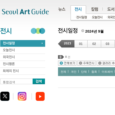
주메뉴
서브메뉴
본문바로가기
하단
2024년 9월
2023
01
02
03
0
건
전체
개인
단체
협회
아트페어
통합검색