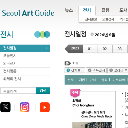
주메뉴
서브메뉴
본문바로가기
하단
2024년 9월
2023
01
02
03
1
건
전체
개인
단체
협회
아트페어
통합검색
(
2
부