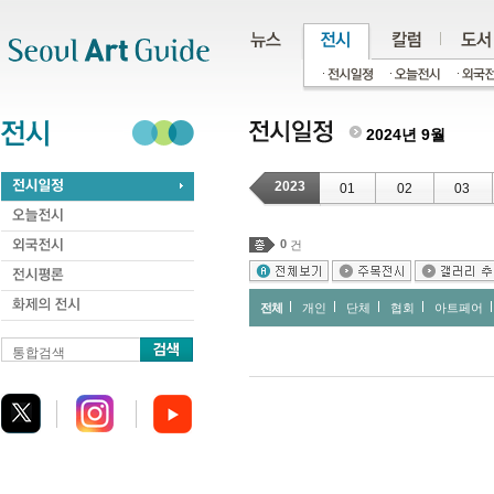
주메뉴
서브메뉴
본문바로가기
하단
2024년 9월
2023
01
02
03
0
건
전체
개인
단체
협회
아트페어
통합검색