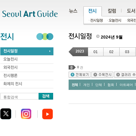
주메뉴
서브메뉴
본문바로가기
하단
2024년 9월
2023
01
02
03
0
건
전체
개인
단체
협회
아트페어
통합검색