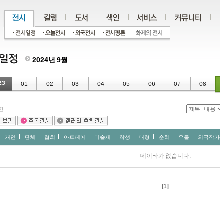
2024년 9월
23
01
02
03
04
05
06
07
08
건
개인
단체
협회
아트페어
미술제
학생
대형
순회
유물
외국작가
데이타가 없습니다.
[1]