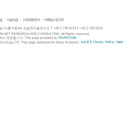
 (홍지동44) 김달진미술연구소 T +82.2.730.6214 F +82.2.730.9218
LJIN ART RESEARCH AND CONSULTING. All Rights reserved
Seoul Art Guide
에서 제공됩니다. This page provided by
.
over IE 8
Chrome
FireFox
Safari
다. This page optimized for these browsers.
,
,
,