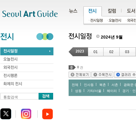
주메뉴
서브메뉴
본문바로가기
하단
2024년 9월
2023
01
02
03
0
건
전체
인사동
북촌
서촌
광화문∙
성동
기타/서울
헤이리
경기ㆍ인
통합검색