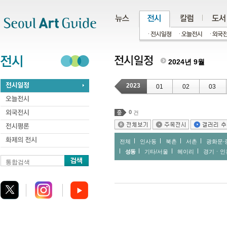
주메뉴
서브메뉴
본문바로가기
하단
2024년 9월
2023
01
02
03
0
건
전체
인사동
북촌
서촌
광화문∙
성동
기타/서울
헤이리
경기ㆍ인
통합검색