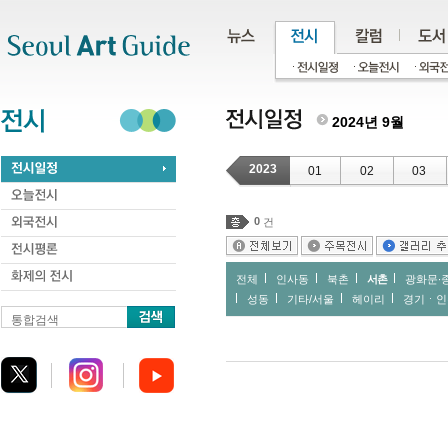
주메뉴
서브메뉴
본문바로가기
하단
2024년 9월
2023
01
02
03
0
건
전체
인사동
북촌
서촌
광화문∙
성동
기타/서울
헤이리
경기ㆍ인
통합검색