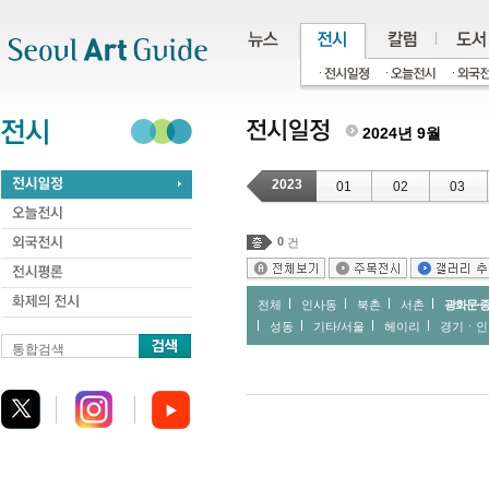
주메뉴
서브메뉴
본문바로가기
하단
2024년 9월
2023
01
02
03
0
건
전체
인사동
북촌
서촌
광화문∙
성동
기타/서울
헤이리
경기ㆍ인
통합검색