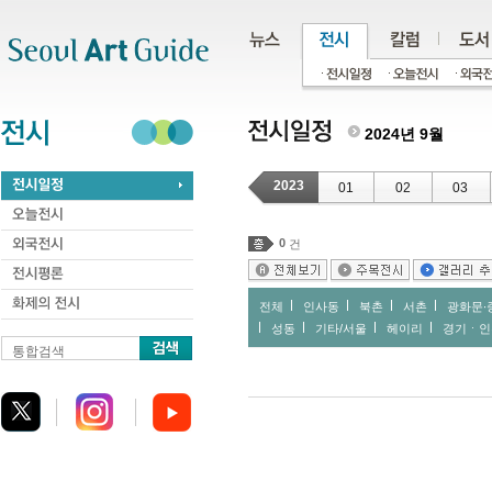
주메뉴
서브메뉴
본문바로가기
하단
2024년 9월
2023
01
02
03
0
건
전체
인사동
북촌
서촌
광화문∙
성동
기타/서울
헤이리
경기ㆍ인
통합검색