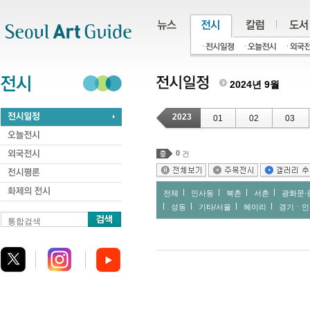
주메뉴
서브메뉴
본문바로가기
하단
2024년 9월
2023
01
02
03
0
건
전체
인사동
북촌
서촌
광화문∙
성동
기타/서울
헤이리
경기ㆍ인
통합검색