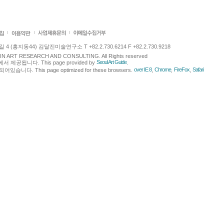
 (홍지동44) 김달진미술연구소 T +82.2.730.6214 F +82.2.730.9218
LJIN ART RESEARCH AND CONSULTING. All Rights reserved
Seoul Art Guide
에서 제공됩니다. This page provided by
.
over IE 8
Chrome
FireFox
Safari
다. This page optimized for these browsers.
,
,
,