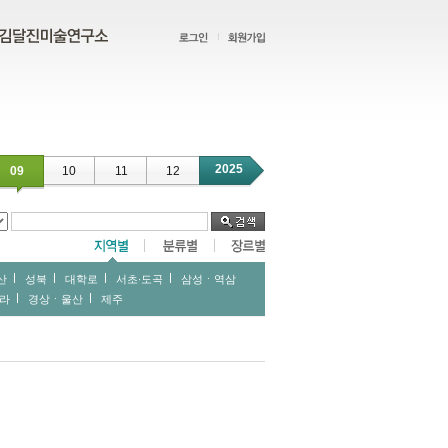
2025
09
10
11
12
산
성북
대학로
서초∙도곡
삼성ㆍ역삼
라
경상ㆍ울산
제주