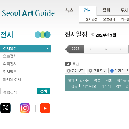
주메뉴
서브메뉴
본문바로가기
하단
2024년 9월
2023
01
02
03
0
건
전체
인사동
북촌
서촌
광화문∙
성동
기타/서울
헤이리
경기ㆍ인
통합검색