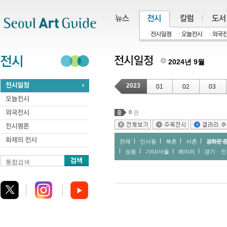
주메뉴
서브메뉴
본문바로가기
하단
2024년 9월
2023
01
02
03
0
건
전체
인사동
북촌
서촌
광화문∙
성동
기타/서울
헤이리
경기ㆍ인
통합검색