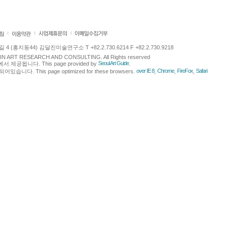
 (홍지동44) 김달진미술연구소 T +82.2.730.6214 F +82.2.730.9218
LJIN ART RESEARCH AND CONSULTING. All Rights reserved
Seoul Art Guide
에서 제공됩니다. This page provided by
.
over IE 8
Chrome
FireFox
Safari
다. This page optimized for these browsers.
,
,
,