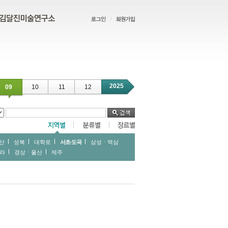
2025
09
10
11
12
산
성북
대학로
서초∙도곡
삼성ㆍ역삼
라
경상ㆍ울산
제주