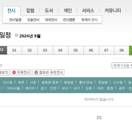
2024년 9월
23
01
02
03
04
05
06
07
08
건
인사동
북촌
서촌
광화문∙종로
평창동
홍대∙연남
청담동
신사동
용
동
기타/서울
헤이리
경기ㆍ인천
부산
대구
강원
대전ㆍ충청
광주ㆍ전
데이타가 없습니다.
[1]