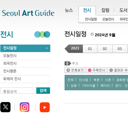
주메뉴
서브메뉴
본문바로가기
하단
2024년 9월
2023
01
02
03
0
건
전체
인사동
북촌
서촌
광화문∙
성동
기타/서울
헤이리
경기ㆍ인
통합검색