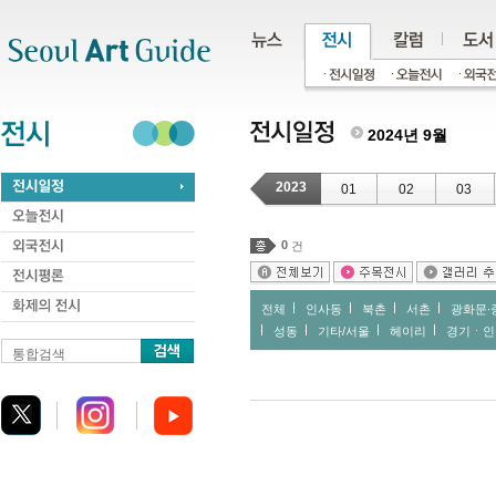
주메뉴
서브메뉴
본문바로가기
하단
2024년 9월
2023
01
02
03
0
건
전체
인사동
북촌
서촌
광화문∙
성동
기타/서울
헤이리
경기ㆍ인
통합검색