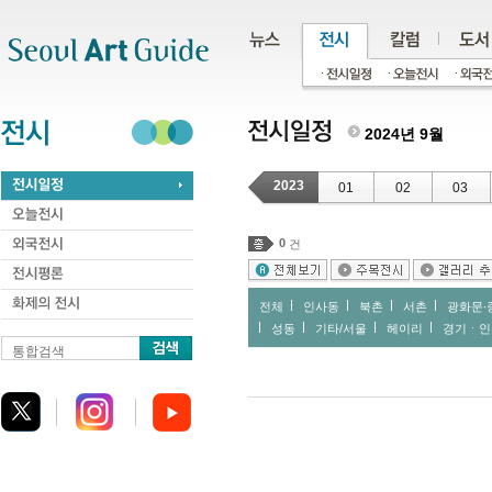
주메뉴
서브메뉴
본문바로가기
하단
2024년 9월
2023
01
02
03
0
건
전체
인사동
북촌
서촌
광화문∙
성동
기타/서울
헤이리
경기ㆍ인
통합검색