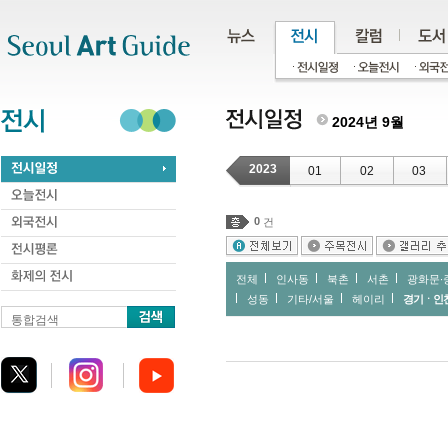
주메뉴
서브메뉴
본문바로가기
하단
2024년 9월
2023
01
02
03
0
건
전체
인사동
북촌
서촌
광화문∙
성동
기타/서울
헤이리
경기ㆍ인
통합검색