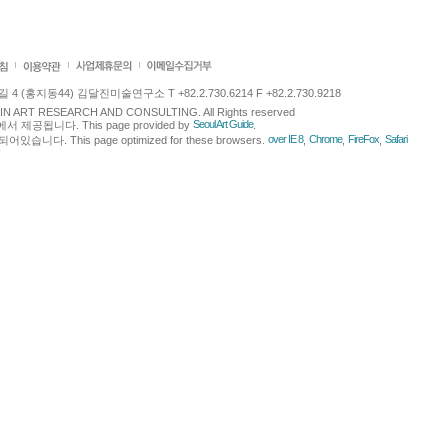
 (홍지동44) 김달진미술연구소 T +82.2.730.6214 F +82.2.730.9218
LJIN ART RESEARCH AND CONSULTING. All Rights reserved
Seoul Art Guide
에서 제공됩니다. This page provided by
.
over IE 8
Chrome
FireFox
Safari
다. This page optimized for these browsers.
,
,
,