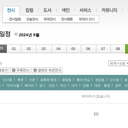
2024년 9월
23
01
02
03
04
05
06
07
08
건
인사동
북촌
서촌
광화문∙종로
평창동
홍대∙연남
청담동
신사동
용
동
기타/서울
헤이리
경기ㆍ인천
부산
대구
강원
대전ㆍ충청
광주ㆍ전
데이타가 없습니다.
[1]