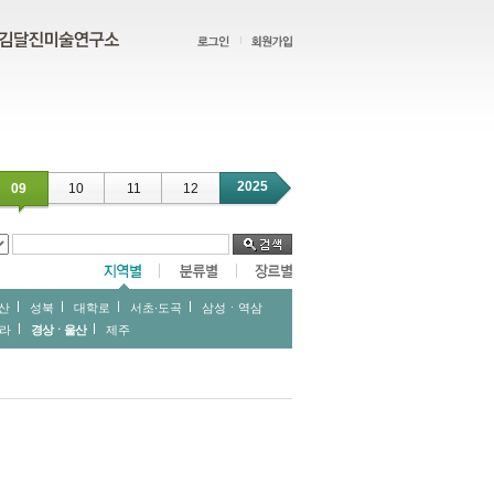
2025
09
10
11
12
산
성북
대학로
서초∙도곡
삼성ㆍ역삼
라
경상ㆍ울산
제주