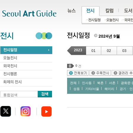
주메뉴
서브메뉴
본문바로가기
하단
2024년 9월
2023
01
02
03
0
건
전체
인사동
북촌
서촌
광화문∙
성동
기타/서울
헤이리
경기ㆍ인
통합검색