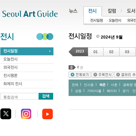
주메뉴
서브메뉴
본문바로가기
하단
2024년 9월
2023
01
02
03
0
건
전체
인사동
북촌
서촌
광화문∙
성동
기타/서울
헤이리
경기ㆍ인
통합검색