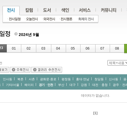
2024년 9월
23
01
02
03
04
05
06
07
08
건
인사동
북촌
서촌
광화문∙종로
평창동
홍대∙연남
청담동
신사동
용
동
기타/서울
헤이리
경기ㆍ인천
부산
대구
강원
대전ㆍ충청
광주ㆍ전
데이타가 없습니다.
[1]