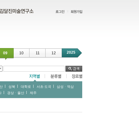
2025
09
10
11
12
산
성북
대학로
서초∙도곡
삼성ㆍ역삼
라
경상ㆍ울산
제주