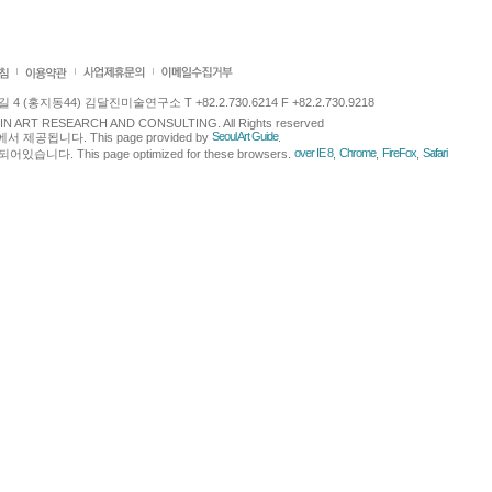
 (홍지동44) 김달진미술연구소 T +82.2.730.6214 F +82.2.730.9218
LJIN ART RESEARCH AND CONSULTING. All Rights reserved
Seoul Art Guide
에서 제공됩니다. This page provided by
.
over IE 8
Chrome
FireFox
Safari
다. This page optimized for these browsers.
,
,
,