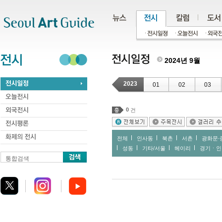
주메뉴
서브메뉴
본문바로가기
하단
2024년 9월
2023
01
02
03
0
건
전체
인사동
북촌
서촌
광화문∙
성동
기타/서울
헤이리
경기ㆍ인
통합검색