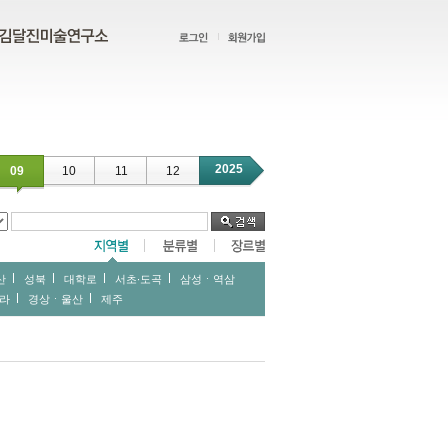
2025
09
10
11
12
산
성북
대학로
서초∙도곡
삼성ㆍ역삼
라
경상ㆍ울산
제주