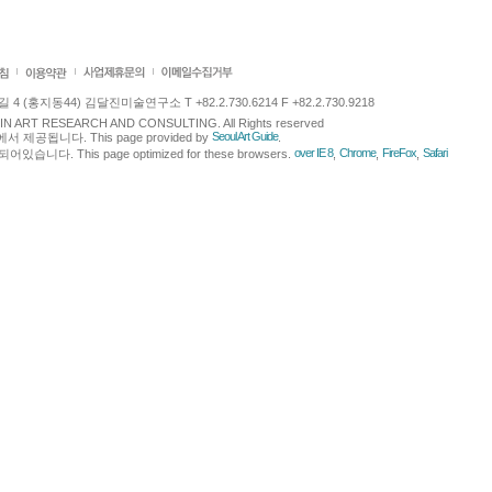
 (홍지동44) 김달진미술연구소 T +82.2.730.6214 F +82.2.730.9218
LJIN ART RESEARCH AND CONSULTING. All Rights reserved
Seoul Art Guide
에서 제공됩니다. This page provided by
.
over IE 8
Chrome
FireFox
Safari
다. This page optimized for these browsers.
,
,
,