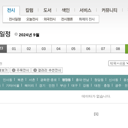
2024년 9월
23
01
02
03
04
05
06
07
08
건
인사동
북촌
서촌
광화문∙종로
평창동
홍대∙연남
청담동
신사동
용
동
기타/서울
헤이리
경기ㆍ인천
부산
대구
강원
대전ㆍ충청
광주ㆍ전
데이타가 없습니다.
[1]