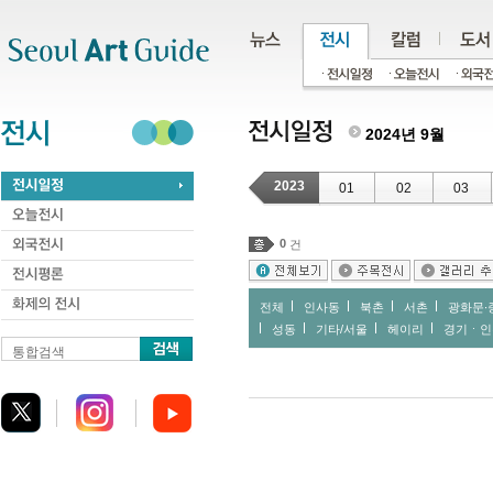
주메뉴
서브메뉴
본문바로가기
하단
2024년 9월
2023
01
02
03
0
건
전체
인사동
북촌
서촌
광화문∙
성동
기타/서울
헤이리
경기ㆍ인
통합검색