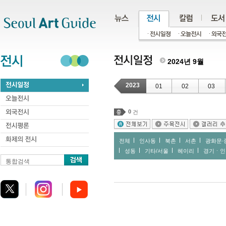
주메뉴
서브메뉴
본문바로가기
하단
2024년 9월
2023
01
02
03
0
건
전체
인사동
북촌
서촌
광화문∙
성동
기타/서울
헤이리
경기ㆍ인
통합검색