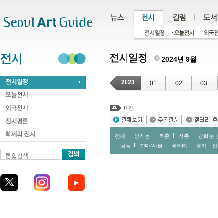
주메뉴
서브메뉴
본문바로가기
하단
2024년 9월
2023
01
02
03
0
건
전체
인사동
북촌
서촌
광화문∙
성동
기타/서울
헤이리
경기ㆍ인
통합검색