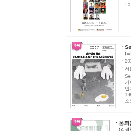
아
S
(
20
서
S
기
먼
1
소
움틔
(김경