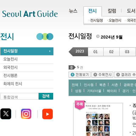
주메뉴
서브메뉴
본문바로가기
하단
2024년 9월
2023
01
02
03
5
건
전체
인사동
북촌
서촌
광화문∙
성동
기타/서울
헤이리
경기ㆍ인
통합검색
(
박
연
2