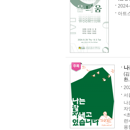
2024-
아트스
나
(
환
20
서울
나
자
<
련
용