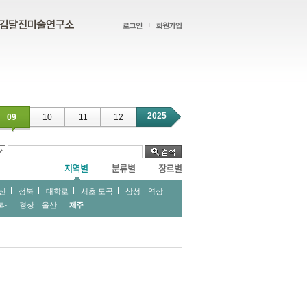
2025
09
10
11
12
산
성북
대학로
서초∙도곡
삼성ㆍ역삼
라
경상ㆍ울산
제주