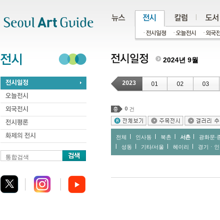
주메뉴
서브메뉴
본문바로가기
하단
2024년 9월
2023
01
02
03
0
건
전체
인사동
북촌
서촌
광화문∙
성동
기타/서울
헤이리
경기ㆍ인
통합검색