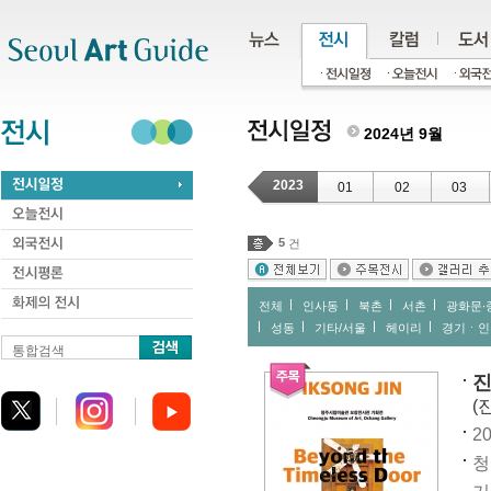
주메뉴
서브메뉴
본문바로가기
하단
2024년 9월
2023
01
02
03
5
건
전체
인사동
북촌
서촌
광화문∙
성동
기타/서울
헤이리
경기ㆍ인
통합검색
진
(
20
청