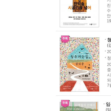
기
진
수
안
1
청
(
20
청
2
중
시
되
7
임
(