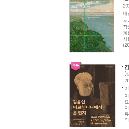
20
대
≪
작
계
시
(2
김
(
20
이
이
요
지
류
의