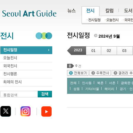
주메뉴
서브메뉴
본문바로가기
하단
2024년 9월
2023
01
02
03
0
건
전체
인사동
북촌
서촌
광화문∙
성동
기타/서울
헤이리
경기ㆍ인
통합검색